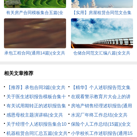
有关房产合同模板集合五篇(全
【实用】房屋租赁合同范文合集
文共4568字)
5篇(全文共3795字)
承包工程合同(通用14篇)(全文共
仓储合同范文汇编八篇(全文共
24517字)
12243字)
相关文章推荐
【推荐】承包合同3篇(全文共
【精华】个人述职报告范文集
3389字)
关于医生述职报告模板合集十
锦八篇(全文共8219字)
在观看警示教育片大会上的讲
篇(全文共12765字)
有关试用期转正的述职报告集
话(全文共2199字)
房地产销售经理述职报告(通用
合5篇(全文共7484字)
感恩母校主题演讲稿(全文共
10篇)(全文共19064字)
水泥厂年终工作总结(全文共
5721字)
关于经理个人述职报告集合10
8242字)
保险个人工作总结(15篇)(全文
篇(全文共16083字)
机器租赁合同汇总五篇(全文共
共21065字)
小学校长工作述职报告(通用15