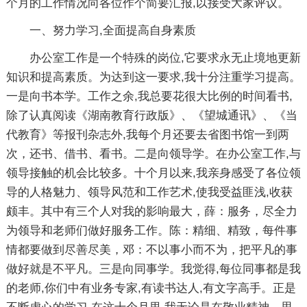
个月的工作情况向各位作个简要汇报,以接受大家评议。
一、努力学习,全面提高自身素质
办公室工作是一个特殊的岗位,它要求永无止境地更新
知识和提高素质。为达到这一要求,我十分注重学习提高。
一是向书本学。工作之余,我总要花很大比例的时间看书,
除了认真阅读《湖南教育行政版》、《望城通讯》、《当
代教育》等报刊杂志外,我每个月还要去省图书馆一到两
次，还书、借书、看书。二是向领导学。在办公室工作,与
领导接触的机会比较多。十个月以来,我亲身感受了各位领
导的人格魅力、领导风范和工作艺术,使我受益匪浅,收获
颇丰。其中有三个人对我的影响最大，薛：服务，尽全力
为领导和老师们做好服务工作。陈：精细、精致，每件事
情都要做到尽善尽美，邓：不以事小而不为，把平凡的事
做好就是不平凡。三是向同事学。我觉得,每位同事都是我
的老师,你们中有业务专家,有读书达人,有文字高手。正是