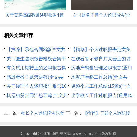
关于竞聘高级教师述职报告4篇
公司财务主管个人述职报告(全
(全文共7316字)
文共5332字)
相关文章推荐
【推荐】承包合同3篇(全文共
【精华】个人述职报告范文集
3389字)
关于医生述职报告模板合集十
锦八篇(全文共8219字)
在观看警示教育片大会上的讲
篇(全文共12765字)
有关试用期转正的述职报告集
话(全文共2199字)
房地产销售经理述职报告(通用
合5篇(全文共7484字)
感恩母校主题演讲稿(全文共
10篇)(全文共19064字)
水泥厂年终工作总结(全文共
5721字)
关于经理个人述职报告集合10
8242字)
保险个人工作总结(15篇)(全文
篇(全文共16083字)
机器租赁合同汇总五篇(全文共
共21065字)
小学校长工作述职报告(通用15
4626字)
篇)(全文共28596字)
上一篇：
校长个人述职报告范文
下一篇：
【推荐】干部个人述职报
4篇(全文共6841字)
告3篇(全文共3217字)
Copyright © 2026
华斯睿文库
www.hsrimc.com 版权所有