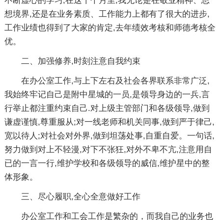
不断虚心的学习,在这十个月里,我无论是在敬业精神、思
想境界,还是在业务素质、工作能力上都有了很大的进步,
工作业绩也得到了大家的肯定,去年绩效考核和师德考核全
优。
二、加强修养,时刻注意自我约束
在办公室工作,与上下左右及社会各界联系非常广泛,
我始终牢记自己是附中星城的一员,是领导身边的一兵,言
行举止都注重约束自己.对上级主管部门和各级领导,做到
谦虚谨慎,尊重服从;对一线老师和机关同事,做到严于律己,
宽以待人;对社会对外界,做到坦荡处事,自重自爱。一句话,
努力做到对上不轻漫,对下不张狂,对外不卑不亢,注意用自
已的一言一行,维护学校和各级领导的威信,维护星中的整
体形象。
三、尽心履职,全心全意做好工作
办公室工作和工会工作是繁杂的，而我自己的业务也