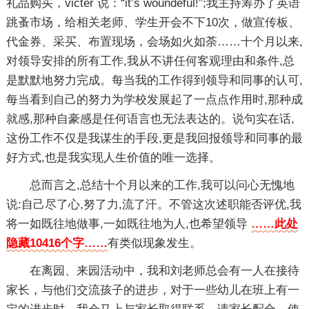
礼品购买，victer 说：“it’s woundeful!”;我主持筹办了英语
跳蚤市场，给相关老师、学生开会不下10次，做宣传板、
代金券、采买、布置现场，会场如火如荼……十个月以来,
对领导安排的所有工作,我从不讲任何客观理由和条件,总
是默默地努力完成。每当我的工作得到领导和同事的认可,
每当看到自己的努力为学校发展起了一点点作用时,那种成
就感,那种自豪感是任何语言也无法表达的。说句实在话,
这份工作不仅是我谋生的手段,更是我回报领导和同事的最
好方式,也是我实现人生价值的唯一选择。
总而言之,总结十个月以来的工作,我可以问心无愧地
说:自己尽了心,努了力,流了汗。不管这次述职能否评优,我
将一如既往地做事,一如既往地为人,也希望领导
……此处
隐藏10416个字……
有类似现象发生。
在离园、来园活动中，我和刘老师总会有一人在接待
家长，与他们交流孩子的进步，对于一些幼儿在班上有一