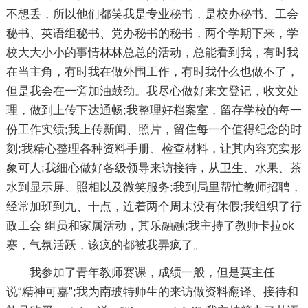
不想丢，所以他们都笑我是专业秘书，是校办秘书、工会
秘书、英语组秘书、党办秘书的秘书，两个学期下来，学
校大大小小的事情林林总总的活动，总能看到我，有时我
在当主角，有时我在做外围工作，有时我什么也做不了，
但是我会在一旁加油鼓劲。我尽心做好来文登记，收文处
理，做到上传下达通畅;我整理好档案室，留存学校的每一
份工作实绩;我上传新闻、照片，留住每一个值得纪念的时
刻;我精心整理各种资料手册、检查材料，让其内容充实形
象可人;我细心做好各级领导来访接待，从卫生、水果、茶
水到显示屏、照相以及微笑服务;我到局里帮忙教师招聘，
经常加班到九、十点，连着两个周末没有休假;我组织了行
政工会 组员和家属活动，其乐融融;我主持了教师卡拉ok
赛，气氛活跃，该疯的都被我弄疯了。
我参加了青年教师赛课，成绩一般，但是莫主任
说“精神可嘉”;我为南玻特师生的来访做资料翻译、接待和