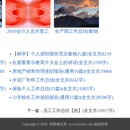
作
2016会计人员月度工
生产部工作总结(集锦
作总结(全文共2332字)
15篇)(全文共32810字)
【精华】个人述职报告范文集锦八篇(全文共8219
字)
字)
在观看警示教育片大会上的讲话(全文共2199字)
84
房地产销售经理述职报告(通用10篇)(全文共19064
字)
水泥厂年终工作总结(全文共8242字)
字)
保险个人工作总结(15篇)(全文共21065字)
小学校长工作述职报告(通用15篇)(全文共28596字)
员工工作总结【热】(全文共15917字)
下一篇：
Copyright © 2026
华斯睿文库
www.hsrimc.com 版权所有