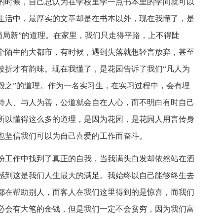
的时候，自己总认为在学校里学一点书本里的学问就可以
生活中，最厚实的文章却是在书本以外，现在我懂了，是
局局新”的道理。在家里，我们只走得平路，上不得陡
个陌生的大都市，有时候，遇到失落就想轻言放弃，甚至
波折才有韵味。现在我懂了，是花园告诉了我们“凡人为
毁之”的道理。作为一名实习生，在实习过程中，会有埋
待人、与人为善，公道就会自在人心，而不明白有时自己
所以懂得这么多的道理，是因为花园，是花园人用言传身
也坚信我们可以为自己喜爱的工作而奋斗。
份工作中找到了真正的自我，当我满头白发却依然站在酒
感到这是我们人生最大的满足。我始终以自己能够终生去
都在帮助别人，而客人在我们这里得到的是惊喜，而我们
必会有大笔的金钱，但是我们一定不会贫穷，因为我们富