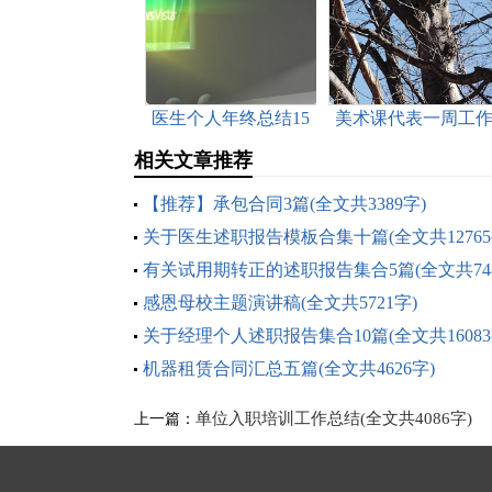
医生个人年终总结15
美术课代表一周工
篇(全文共15752字)
总结(全文共1280字)
相关文章推荐
【推荐】承包合同3篇(全文共3389字)
关于医生述职报告模板合集十篇(全文共12765
有关试用期转正的述职报告集合5篇(全文共74
字)
感恩母校主题演讲稿(全文共5721字)
关于经理个人述职报告集合10篇(全文共16083
机器租赁合同汇总五篇(全文共4626字)
单位入职培训工作总结(全文共4086字)
上一篇：