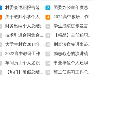
村委会述职报告范文(全文共1525字)
团委办公室年度总结(全文共12229字)
1
2
关于教师小学个人述职报告合集五篇(全文共5115字)
2022高中教研工作计划通用版(全文共7754字)
3
4
财务出纳个人总结(全文共19159字)
学生成绩进步发言稿(精选多篇)(全文共7853字)
5
6
技术引进合同集合五篇(全文共6978字)
【精品】主任述职报告模板汇编8篇(全文共12326字)
7
8
大学生村官2014年上半年社区工作总结(全文共7645字)
刑事法官先进事迹材料(精选多篇)(全文共10446字)
9
10
2022高中教研工作计划通用版(全文共7754字)
励志心态的演讲稿高中(全文共5710字)
1
12
车间员工个人述职报告10篇(全文共12114字)
事业单位个人述职报告(集锦9篇)(全文共14654字)
3
14
【热门】暑假总结作文锦集五篇(全文共3137字)
班主任实习工作总结(全文共10398字)
5
16