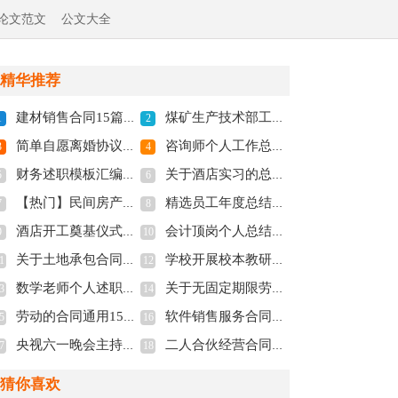
论文范文
公文大全
精华推荐
建材销售合同15篇(全文共14562字)
煤矿生产技术部工作总结(全文共3088字)
1
2
简单自愿离婚协议书2022年(全文共3324字)
咨询师个人工作总结(全文共22115字)
3
4
财务述职模板汇编八篇(全文共13169字)
关于酒店实习的总结(全文共1222字)
5
6
【热门】民间房产抵押合同(全文共23566字)
精选员工年度总结9篇(全文共13058字)
7
8
酒店开工奠基仪式致辞(全文共4086字)
会计顶岗个人总结精选范文(全文共1166字)
9
10
关于土地承包合同范文集锦7篇(全文共6462字)
学校开展校本教研活动做法介绍(全文共2704字)
1
12
数学老师个人述职报告精选9篇(全文共11953字)
关于无固定期限劳动合同模板六篇(全文共5811字)
3
14
劳动的合同通用15篇(全文共17699字)
软件销售服务合同12篇(全文共8705字)
5
16
央视六一晚会主持词(精选多篇)(全文共11535字)
二人合伙经营合同6篇(全文共8701字)
7
18
猜你喜欢