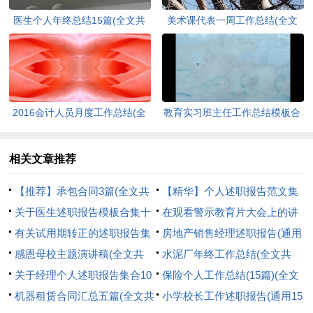
医生个人年终总结15篇(全文共
美术课代表一周工作总结(全文
15752字)
共1280字)
2016会计人员月度工作总结(全
教育实习班主任工作总结模板合
文共2332字)
集6篇(全文共14262字)
相关文章推荐
【推荐】承包合同3篇(全文共
【精华】个人述职报告范文集
3389字)
关于医生述职报告模板合集十
锦八篇(全文共8219字)
在观看警示教育片大会上的讲
篇(全文共12765字)
有关试用期转正的述职报告集
话(全文共2199字)
房地产销售经理述职报告(通用
合5篇(全文共7484字)
感恩母校主题演讲稿(全文共
10篇)(全文共19064字)
水泥厂年终工作总结(全文共
5721字)
关于经理个人述职报告集合10
8242字)
保险个人工作总结(15篇)(全文
篇(全文共16083字)
机器租赁合同汇总五篇(全文共
共21065字)
小学校长工作述职报告(通用15