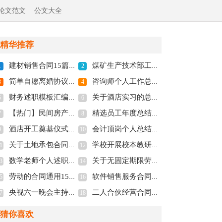
论文范文
公文大全
精华推荐
建材销售合同15篇(全文共14562字)
煤矿生产技术部工作总结(全文共3088字)
1
2
简单自愿离婚协议书2022年(全文共3324字)
咨询师个人工作总结(全文共22115字)
3
4
财务述职模板汇编八篇(全文共13169字)
关于酒店实习的总结(全文共1222字)
5
6
【热门】民间房产抵押合同(全文共23566字)
精选员工年度总结9篇(全文共13058字)
7
8
酒店开工奠基仪式致辞(全文共4086字)
会计顶岗个人总结精选范文(全文共1166字)
9
10
关于土地承包合同范文集锦7篇(全文共6462字)
学校开展校本教研活动做法介绍(全文共2704字)
1
12
数学老师个人述职报告精选9篇(全文共11953字)
关于无固定期限劳动合同模板六篇(全文共5811字)
3
14
劳动的合同通用15篇(全文共17699字)
软件销售服务合同12篇(全文共8705字)
5
16
央视六一晚会主持词(精选多篇)(全文共11535字)
二人合伙经营合同6篇(全文共8701字)
7
18
猜你喜欢