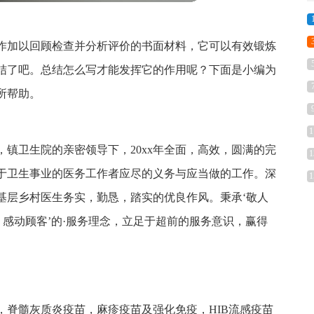
作加以回顾检查并分析评价的书面材料，它可以有效锻炼
结了吧。总结怎么写才能发挥它的作用呢？下面是小编为
所帮助。
1
镇卫生院的亲密领导下，20xx年全面，高效，圆满的完
1
于卫生事业的医务工作者应尽的义务与应当做的工作。深
1
基层乡村医生务实，勤恳，踏实的优良作风。秉承‘敬人
，感动顾客’的·服务理念，立足于超前的服务意识，赢得
苗，脊髓灰质炎疫苗，麻疹疫苗及强化免疫，HIB流感疫苗