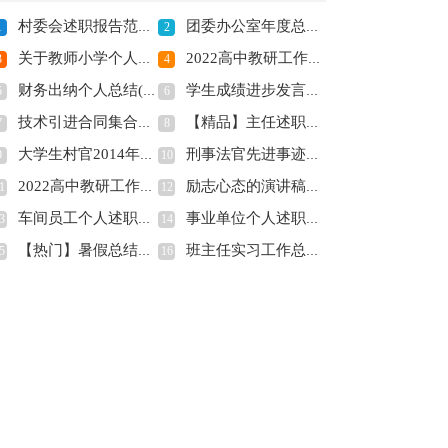
村委会述职报告范文(全文共1525字)
团委办公室年度总结(全文共12229字)
1
2
关于教师小学个人述职报告合集五篇(全文共5115字)
2022高中教研工作计划通用版(全文共7754字)
3
4
财务出纳个人总结(全文共19159字)
学生成绩进步发言稿(精选多篇)(全文共7853字)
5
6
技术引进合同集合五篇(全文共6978字)
【精品】主任述职报告模板汇编8篇(全文共12326字)
7
8
大学生村官2014年上半年社区工作总结(全文共7645字)
刑事法官先进事迹材料(精选多篇)(全文共10446字)
9
10
2022高中教研工作计划通用版(全文共7754字)
励志心态的演讲稿高中(全文共5710字)
1
12
车间员工个人述职报告10篇(全文共12114字)
事业单位个人述职报告(集锦9篇)(全文共14654字)
3
14
【热门】暑假总结作文锦集五篇(全文共3137字)
班主任实习工作总结(全文共10398字)
5
16