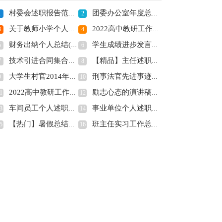
村委会述职报告范文(全文共1525字)
团委办公室年度总结(全文共12229字)
1
2
关于教师小学个人述职报告合集五篇(全文共5115字)
2022高中教研工作计划通用版(全文共7754字)
3
4
财务出纳个人总结(全文共19159字)
学生成绩进步发言稿(精选多篇)(全文共7853字)
5
6
技术引进合同集合五篇(全文共6978字)
【精品】主任述职报告模板汇编8篇(全文共12326字)
7
8
大学生村官2014年上半年社区工作总结(全文共7645字)
刑事法官先进事迹材料(精选多篇)(全文共10446字)
9
10
2022高中教研工作计划通用版(全文共7754字)
励志心态的演讲稿高中(全文共5710字)
1
12
车间员工个人述职报告10篇(全文共12114字)
事业单位个人述职报告(集锦9篇)(全文共14654字)
3
14
【热门】暑假总结作文锦集五篇(全文共3137字)
班主任实习工作总结(全文共10398字)
5
16