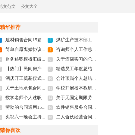
论文范文
公文大全
精华推荐
建材销售合同15篇(全文共14562字)
煤矿生产技术部工作总结(全文共3088字)
1
2
简单自愿离婚协议书2022年(全文共3324字)
咨询师个人工作总结(全文共22115字)
3
4
财务述职模板汇编八篇(全文共13169字)
关于酒店实习的总结(全文共1222字)
5
6
【热门】民间房产抵押合同(全文共23566字)
精选员工年度总结9篇(全文共13058字)
7
8
酒店开工奠基仪式致辞(全文共4086字)
会计顶岗个人总结精选范文(全文共1166字)
9
10
关于土地承包合同范文集锦7篇(全文共6462字)
学校开展校本教研活动做法介绍(全文共2704字)
1
12
数学老师个人述职报告精选9篇(全文共11953字)
关于无固定期限劳动合同模板六篇(全文共5811字)
3
14
劳动的合同通用15篇(全文共17699字)
软件销售服务合同12篇(全文共8705字)
5
16
央视六一晚会主持词(精选多篇)(全文共11535字)
二人合伙经营合同6篇(全文共8701字)
7
18
猜你喜欢