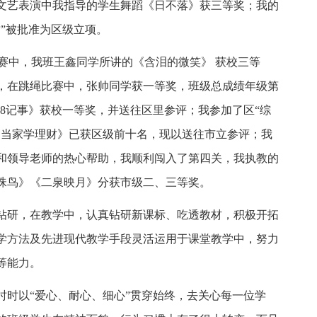
文艺表演中我指导的学生舞蹈《日不落》获三等奖；我的
”被批准为区级立项。
事比赛中，我班王鑫同学所讲的《含泪的微笑》 获校三等
，在跳绳比赛中，张帅同学获一等奖，班级总成绩年级第
08记事》获校一等奖，并送往区里参评；我参加了区“综
《当家学理财》已获区级前十名，现以送往市立参评；我
和领导老师的热心帮助，我顺利闯入了第四关，我执教的
珍珠鸟》《二泉映月》分获市级二、三等奖。
钻研，在教学中，认真钻研新课标、吃透教材，积极开拓
学方法及先进现代教学手段灵活运用于课堂教学中，努力
等能力。
时时以“爱心、耐心、细心”贯穿始终，去关心每一位学