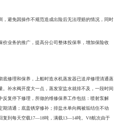
训，避免因操作不规范造成出险后无法理赔的情况，同时
保价业务的推广，提高分公司整体投保率，增加保险收
。
了彻底修理和保养，上船时造水机蒸发器已送岸修理清通蒸
量。补水阀开度大一点，蒸发室盐水就排不及，一段时间
中反复停下修理，所做的维修保养工作包括：喷射泵解
定期清通；底盖锈穿修补；排盐水单向阀被垢结住不动
到每天空载17—18吨，满载13—14吨。V8航次由于