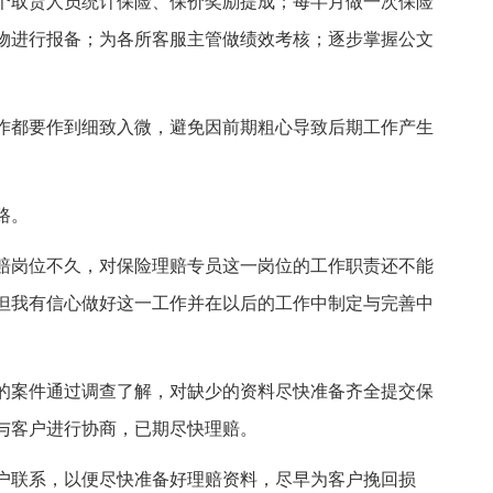
个取货人员统计保险、保价奖励提成；每半月做一次保险
物进行报备；为各所客服主管做绩效考核；逐步掌握公文
作都要作到细致入微，避免因前期粗心导致后期工作产生
路。
赔岗位不久，对保险理赔专员这一岗位的工作职责还不能
但我有信心做好这一工作并在以后的工作中制定与完善中
的案件通过调查了解，对缺少的资料尽快准备齐全提交保
与客户进行协商，已期尽快理赔。
户联系，以便尽快准备好理赔资料，尽早为客户挽回损