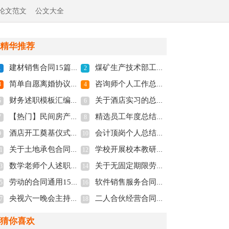
论文范文
公文大全
精华推荐
建材销售合同15篇(全文共14562字)
煤矿生产技术部工作总结(全文共3088字)
1
2
简单自愿离婚协议书2022年(全文共3324字)
咨询师个人工作总结(全文共22115字)
3
4
财务述职模板汇编八篇(全文共13169字)
关于酒店实习的总结(全文共1222字)
5
6
【热门】民间房产抵押合同(全文共23566字)
精选员工年度总结9篇(全文共13058字)
7
8
酒店开工奠基仪式致辞(全文共4086字)
会计顶岗个人总结精选范文(全文共1166字)
9
10
关于土地承包合同范文集锦7篇(全文共6462字)
学校开展校本教研活动做法介绍(全文共2704字)
1
12
数学老师个人述职报告精选9篇(全文共11953字)
关于无固定期限劳动合同模板六篇(全文共5811字)
3
14
劳动的合同通用15篇(全文共17699字)
软件销售服务合同12篇(全文共8705字)
5
16
央视六一晚会主持词(精选多篇)(全文共11535字)
二人合伙经营合同6篇(全文共8701字)
7
18
猜你喜欢