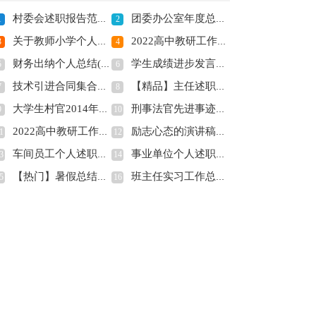
村委会述职报告范文(全文共1525字)
团委办公室年度总结(全文共12229字)
1
2
关于教师小学个人述职报告合集五篇(全文共5115字)
2022高中教研工作计划通用版(全文共7754字)
3
4
财务出纳个人总结(全文共19159字)
学生成绩进步发言稿(精选多篇)(全文共7853字)
5
6
技术引进合同集合五篇(全文共6978字)
【精品】主任述职报告模板汇编8篇(全文共12326字)
7
8
大学生村官2014年上半年社区工作总结(全文共7645字)
刑事法官先进事迹材料(精选多篇)(全文共10446字)
9
10
2022高中教研工作计划通用版(全文共7754字)
励志心态的演讲稿高中(全文共5710字)
1
12
车间员工个人述职报告10篇(全文共12114字)
事业单位个人述职报告(集锦9篇)(全文共14654字)
3
14
【热门】暑假总结作文锦集五篇(全文共3137字)
班主任实习工作总结(全文共10398字)
5
16